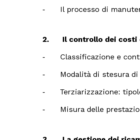
Il processo di manute
-
2.
Il controllo dei costi
Classificazione e cont
-
Modalità di stesura d
-
Terziarizzazione: tipol
-
Misura delle prestazio
-
3.
La gestione dei rica